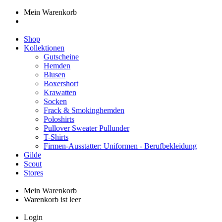
Mein Warenkorb
Shop
Kollektionen
Gutscheine
Hemden
Blusen
Boxershort
Krawatten
Socken
Frack & Smokinghemden
Poloshirts
Pullover Sweater Pullunder
T-Shirts
Firmen-Ausstatter: Uniformen - Berufbekleidung
Gilde
Scout
Stores
Mein Warenkorb
Warenkorb ist leer
Login